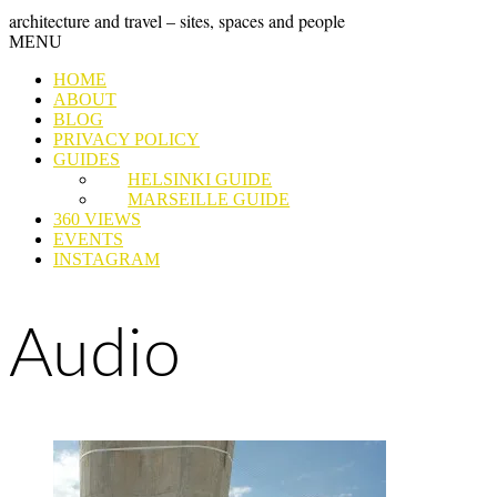
Skip
GRAND
architecture and travel – sites, spaces and people
to
Skip
MENU
content
TOUR
to
HOME
content
ABOUT
BLOG
PRIVACY POLICY
GUIDES
HELSINKI GUIDE
MARSEILLE GUIDE
360 VIEWS
EVENTS
INSTAGRAM
Audio